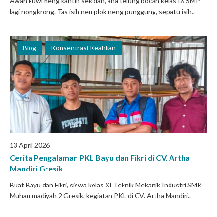
Awan kuwi neng kantin sekolah, ana telung bocah kelas IX SMP
lagi nongkrong. Tas isih nemplok neng punggung, sepatu isih..
Blog
Konsentrasi Keahlian
13 April 2026
Cerita Pengalaman PKL Bayu dan Fikri di CV. Artha
Mandiri Gresik
Buat Bayu dan Fikri, siswa kelas XI Teknik Mekanik Industri SMK
Muhammadiyah 2 Gresik, kegiatan PKL di CV. Artha Mandiri..