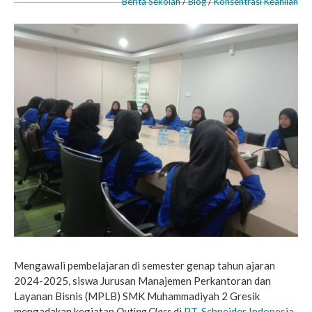
Berita Sekolah
/
Blog
/
Konsentrasi Keahlian
Mengawali pembelajaran di semester genap tahun ajaran
2024-2025, siswa Jurusan Manajemen Perkantoran dan
Layanan Bisnis (MPLB) SMK Muhammadiyah 2 Gresik
mengadakan kegiatan
Outing Class
di
PT. Schneider Indonesia