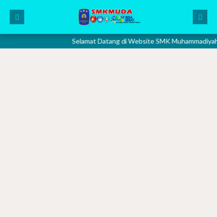
Selamat Datang di Website SMK Muhammadiyah 2 Gresik