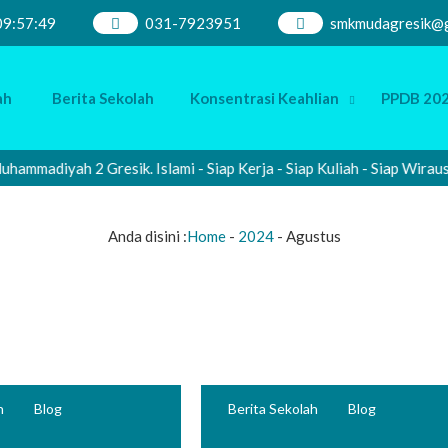
09
:
57
:
49
031-7923951
smkmudagresik@g
ah
Berita Sekolah
Konsentrasi Keahlian
PPDB 202
adiyah 2 Gresik. Islami - Siap Kerja - Siap Kuliah - Siap Wirausah
Anda disini :
Home
-
2024
-
Agustus
h
Blog
Berita Sekolah
Blog