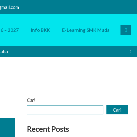
mail.com
6 – 2027
Info BKK
E-Learning SMK Muda
a
Selama
Cari
Cari
Recent Posts