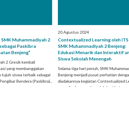
20 Agustus 2024
a SMK Muhammadiyah 2
Contextualized Learning oleh ITS
 sebagai Paskibra
SMK Muhammadiyah 2 Benjeng:
atan Benjeng”
Edukasi Menarik dan Interaktif u
Siswa Sekolah Menengah
h 2 Gresik kembali
tasi yang membanggakan
Selama tiga hari penuh, SMK Muhammad
 tujuh siswa terbaik sebagai
Benjeng menjadi pusat perhatian deng
engibar Bendera (Paskibra)..
diadakannya kegiatan Contextualized L
yang diselenggarakan oleh Institut..