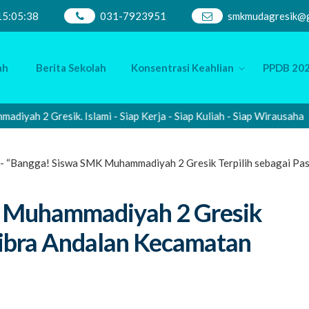
15
:
05
:
40
031-7923951
smkmudagresik@g
ah
Berita Sekolah
Konsentrasi Keahlian
PPDB 202
Gresik. Islami - Siap Kerja - Siap Kuliah - Siap Wirausaha
-
“Bangga! Siswa SMK Muhammadiyah 2 Gresik Terpilih sebagai Pas
 Muhammadiyah 2 Gresik
kibra Andalan Kecamatan