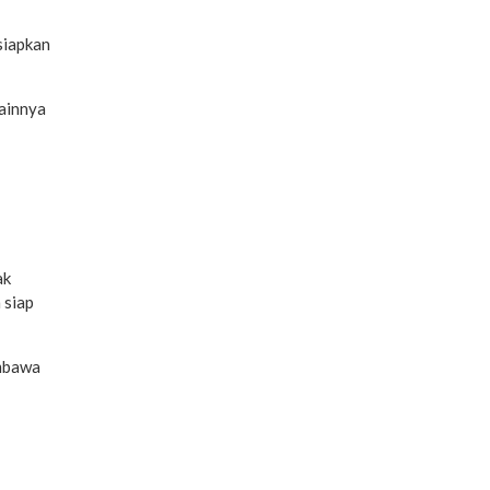
siapkan
lainnya
ak
 siap
embawa