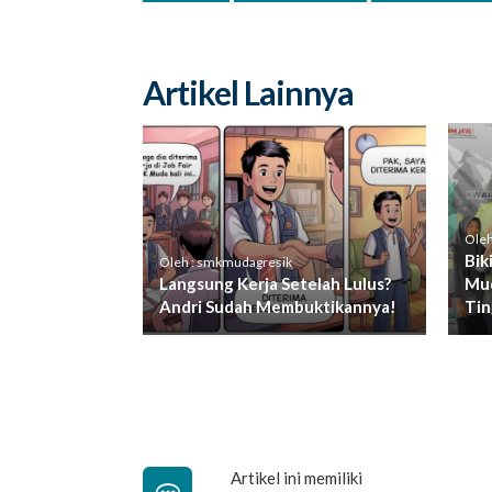
Artikel Lainnya
Oleh
Bik
Oleh : smkmudagresik
Langsung Kerja Setelah Lulus?
Mud
Andri Sudah Membuktikannya!
Tin
Artikel ini memiliki