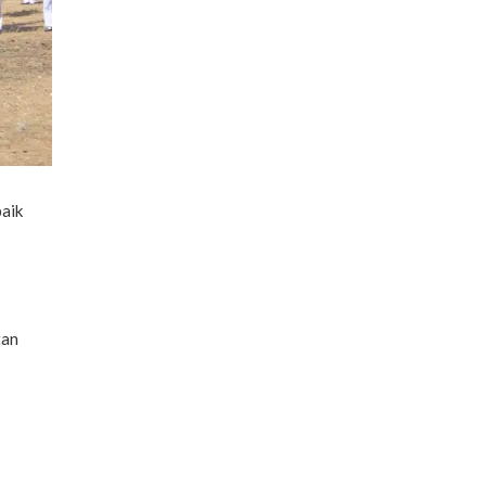
aik
tan