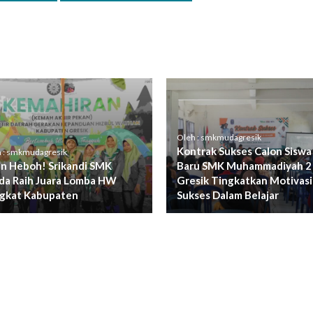
Oleh : smkmudagresik
Kontrak Sukses Calon Siswa
 : smkmudagresik
in Heboh! Srikandi SMK
Baru SMK Muhammadiyah 2
a Raih Juara Lomba HW
Gresik Tingkatkan Motivasi
gkat Kabupaten
Sukses Dalam Belajar