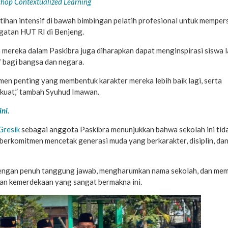
op Contextualized Learning
atihan intensif di bawah bimbingan pelatih profesional untuk memper
ngatan HUT RI di Benjeng.
n mereka dalam Paskibra juga diharapkan dapat menginspirasi siswa 
f bagi bangsa dan negara.
en penting yang membentuk karakter mereka lebih baik lagi, serta
 kuat,” tambah Syuhud Imawan.
ni.
resik
sebagai anggota Paskibra menunjukkan bahwa sekolah ini tid
 berkomitmen mencetak generasi muda yang berkarakter, disiplin, dan
engan penuh tanggung jawab, mengharumkan nama sekolah, dan m
an kemerdekaan yang sangat bermakna ini.