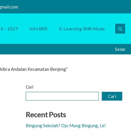
mail.com
6 – 2027
Info BKK
E-Learning SMK Muda
Selamat Datang
kibra Andalan Kecamatan Benjeng”
Cari
Cari
Recent Posts
Bingung Sekolah? Ojo Mung Bingung, Le!