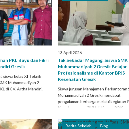
13 April 2026
man PKL Bayu dan Fikri
Tak Sekadar Magang, Siswa SMK
ndiri Gresik
Muhammadiyah 2 Gresik Belajar
Profesionalisme di Kantor BPJS
i, siswa kelas XI Teknik
Kesehatan Gresik
i SMK Muhammadiyah 2
KL di CV. Artha Mandiri..
Siswa jurusan Manajemen Perkantoran
Muhammadiyah 2 Gresik mendapat
pengalaman berharga melalui kegiatan P
Kerja Lapangan (PKL) di Kantor BPJS..
Berita Sekolah
Blog