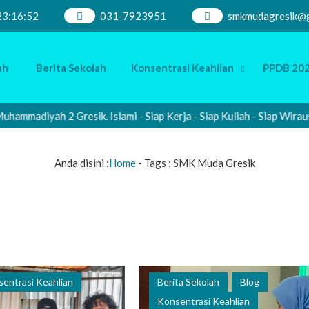
23
:
16
:
52
031-7923951
smkmudagresik@g
ah
Berita Sekolah
Konsentrasi Keahlian
PPDB 202
diyah 2 Gresik. Islami - Siap Kerja - Siap Kuliah - Siap Wirausah
Anda disini :
Home
- Tags :
SMK Muda Gresik
entrasi Keahlian
Berita Sekolah
Blog
Konsentrasi Keahlian