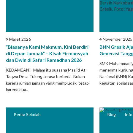
9 Maret 2026
4 November 2025
“Biasanya Kami Makmum, Kini Berdiri
BNN Gresik Aj
di Depan Jamaah” – Kisah Firmansyah
Generasi Tang
dan Dwin di Safari Ramadhan 2026
SMK Muhammadiya
KEDAMEAN – Malam itu suasana Masjid At-
menerima kunjunga
Taqwa Desa Tulung terasa berbeda. Bukan
Nasional (BNN) K
karena jumlah jamaah yang membludak, tetapi
kegiatan sosialisa
karena dua..
Berita Sekolah
Blog
Inf