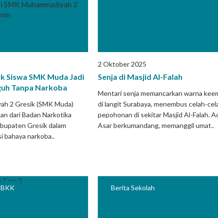
2 Oktober 2025
ak Siswa SMK Muda Jadi
Senja di Masjid Al-Falah
guh Tanpa Narkoba
Mentari senja memancarkan warna kee
h 2 Gresik (SMK Muda)
di langit Surabaya, menembus celah-cel
n dari Badan Narkotika
pepohonan di sekitar Masjid Al-Falah. 
abupaten Gresik dalam
Asar berkumandang, memanggil umat..
si bahaya narkoba..
o BKK
Berita Sekolah