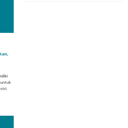
kan,
liki
 untuk
tri.