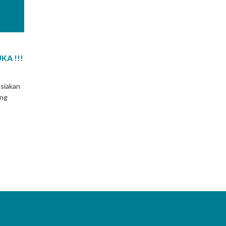
A !!!
-siakan
ung