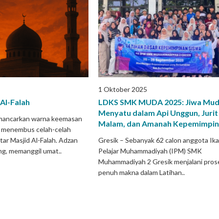
1 Oktober 2025
 Al-Falah
LDKS SMK MUDA 2025: Jiwa Mu
Menyatu dalam Api Unggun, Jurit
mancarkan warna keemasan
Malam, dan Amanah Kepemimpi
a, menembus celah-celah
tar Masjid Al-Falah. Adzan
Gresik – Sebanyak 62 calon anggota Ik
g, memanggil umat..
Pelajar Muhammadiyah (IPM) SMK
Muhammadiyah 2 Gresik menjalani pros
penuh makna dalam Latihan..