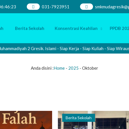
06
:
46
:
23
031-7923951
smkmudagresik@g
ah
Berita Sekolah
Konsentrasi Keahlian
PPDB 202
adiyah 2 Gresik. Islami - Siap Kerja - Siap Kuliah - Siap Wirausah
Anda disini :
Home
-
2025
-
Oktober
Berita Sekolah