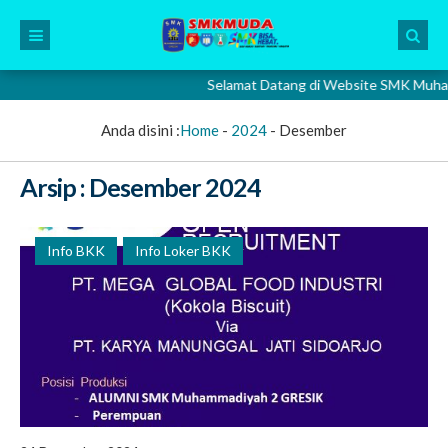
Selamat Datang di Website SMK Muhammadi
Anda disini :
Home
-
2024
-
Desember
Arsip : Desember 2024
Info BKK
Info Loker BKK