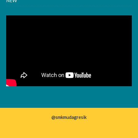
NEW
@smkmudagresik