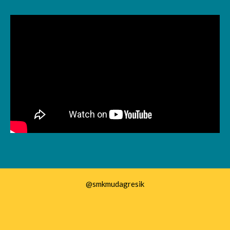
@smkmudagresik