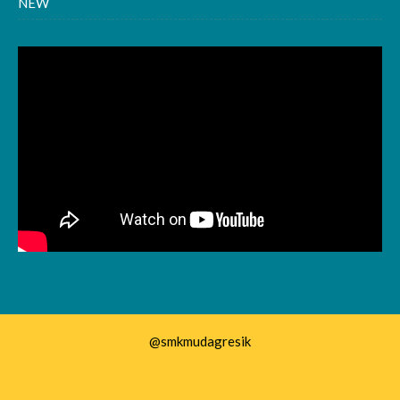
NEW
@smkmudagresik