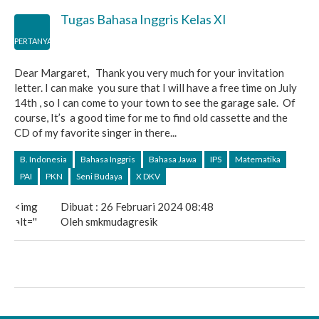
Tugas Bahasa Inggris Kelas XI
PERTANYAAN
Dear Margaret, Thank you very much for your invitation
letter. I can make you sure that I will have a free time on July
14th , so I can come to your town to see the garage sale. Of
course, It’s a good time for me to find old cassette and the
CD of my favorite singer in there...
B. Indonesia
Bahasa Inggris
Bahasa Jawa
IPS
Matematika
PAI
PKN
Seni Budaya
X DKV
<img
Dibuat : 26 Februari 2024 08:48
alt=''
Oleh smkmudagresik
src='https://secure.gravatar.com/avatar/492cda439fd409
s=40&d=mm&r=g'
srcset='https://secure.gravatar.com/avatar/492cda439fd
s=80&d=mm&r=g
2x'
class='avatar