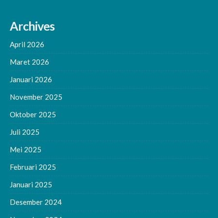
avatar-
40
Archives
photo'
height='40'
April 2026
width='40'
decoding='async'/>
Maret 2026
Januari 2026
November 2025
Oktober 2025
Juli 2025
Mei 2025
Februari 2025
Januari 2025
Desember 2024