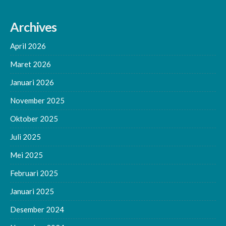
avatar-
40
Archives
photo'
height='40'
April 2026
width='40'
decoding='async'/>
Maret 2026
Januari 2026
November 2025
Oktober 2025
Juli 2025
Mei 2025
Februari 2025
Januari 2025
Desember 2024