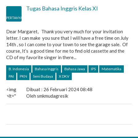
Tugas Bahasa Inggris Kelas XI
PERTANYAAN
Dear Margaret, Thank you very much for your invitation
letter. I can make you sure that I will have a free time on July
14th , so I can come to your town to see the garage sale. Of
course, It’s a good time for me to find old cassette and the
CD of my favorite singer in there...
B. Indonesia
Bahasa Inggris
Bahasa Jawa
IPS
Matematika
PAI
PKN
Seni Budaya
X DKV
<img
Dibuat : 26 Februari 2024 08:48
alt=''
Oleh smkmudagresik
src='https://secure.gravatar.com/avatar/492cda439fd409
s=40&d=mm&r=g'
srcset='https://secure.gravatar.com/avatar/492cda439fd
s=80&d=mm&r=g
2x'
class='avatar