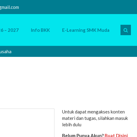
mail.com
6 – 2027
Info BKK
E-Learning SMK Muda
saha
Sel
Untuk dapat mengakses konten
materi dan tugas, silahkan masuk
lebih dulu
Belum Punya Akun?
Buat Disini