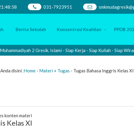
21
:
48
:
59
031-7923951
smkmudagresik@g
ah
Berita Sekolah
Konsentrasi Keahlian
PPDB 202
mmadiyah 2 Gresik. Islami - Siap Kerja - Siap Kuliah - Siap Wirau
Anda disini :
Home
-
Materi + Tugas
-
Tugas Bahasa Inggris Kelas XI
es konten materi
is Kelas XI