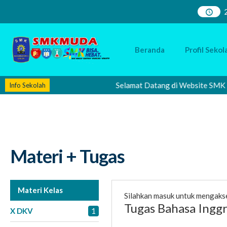
Beranda
Profil Sekol
Selamat Datang di Website SMK Muha
Info Sekolah
Materi + Tugas
Materi Kelas
Silahkan masuk untuk mengaks
Tugas Bahasa Inggr
X DKV
1