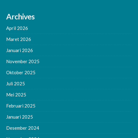
avatar-
40
Archives
photo'
height='40'
April 2026
width='40'
decoding='async'/>
Maret 2026
Januari 2026
November 2025
Oktober 2025
Juli 2025
Mei 2025
Februari 2025
Januari 2025
Desember 2024