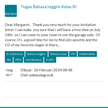
Tugas Bahasa Inggris Kelas XI
PERTANYAAN
Dear Margaret, Thank you very much for your invitation
letter. I can make you sure that I will have a free time on July
14th , so I can come to your town to see the garage sale. Of
course, It’s a good time for me to find old cassette and the
CD of my favorite singer in there...
B. Indonesia
Bahasa Inggris
Bahasa Jawa
IPS
Matematika
PAI
PKN
Seni Budaya
X DKV
<img
Dibuat : 26 Februari 2024 08:48
alt=''
Oleh smkmudagresik
src='https://secure.gravatar.com/avatar/492cda439fd409
s=40&d=mm&r=g'
srcset='https://secure.gravatar.com/avatar/492cda439fd
s=80&d=mm&r=g
2x'
class='avatar