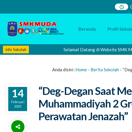
Beranda
Profil Sekol
Selamat Datang di Website SMK Muhammadi
Info Sekolah
Anda disini :
Home
-
Berita Sekolah
-
“Deg
“Deg-Degan Saat Me
14
Muhammadiyah 2 Gres
Februari
2025
Perawatan Jenazah”