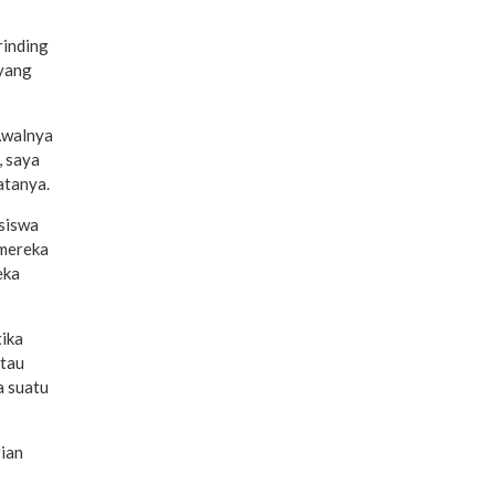
rinding
 yang
“Awalnya
, saya
atanya.
 siswa
 mereka
eka
tika
atau
a suatu
ian