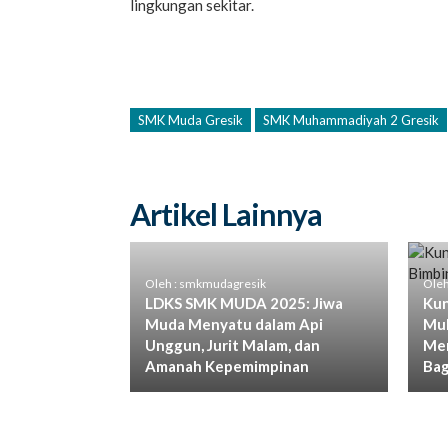
lingkungan sekitar.
SMK Muda Gresik
SMK Muhammadiyah 2 Gresik
Artikel Lainnya
Oleh : smkmudagresik
Oleh
LDKS SMK MUDA 2025: Jiwa
Kun
Muda Menyatu dalam Api
Muh
Unggun, Jurit Malam, dan
Men
Amanah Kepemimpinan
Bag