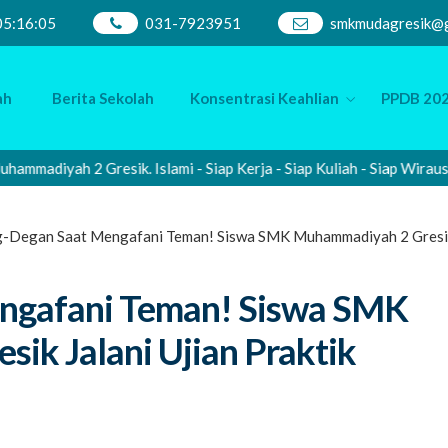
05
:
16
:
06
031-7923951
smkmudagresik@g
ah
Berita Sekolah
Konsentrasi Keahlian
PPDB 202
yah 2 Gresik. Islami - Siap Kerja - Siap Kuliah - Siap Wirausaha
-Degan Saat Mengafani Teman! Siswa SMK Muhammadiyah 2 Gresik J
ngafani Teman! Siswa SMK
ik Jalani Ujian Praktik