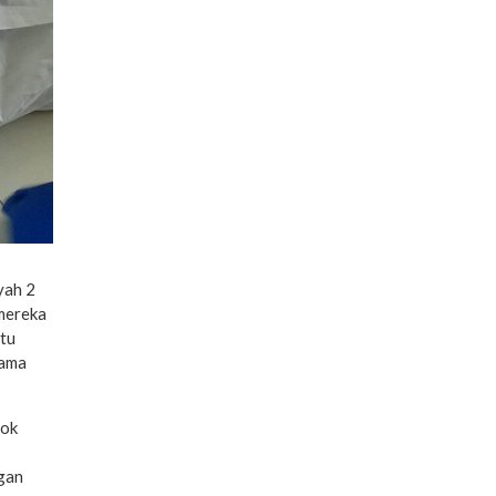
yah 2
 mereka
atu
tama
pok
gan