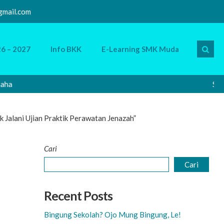
mail.com
6 – 2027
Info BKK
E-Learning SMK Muda
Selamat D
alani Ujian Praktik Perawatan Jenazah”
Cari
Cari
Recent Posts
Bingung Sekolah? Ojo Mung Bingung, Le!