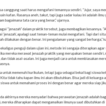
sa canggung saat harus mengafani temannya sendiri. “Jujur, saya me
n kafan. Rasanya aneh, takut, tapi juga sadar kalau ini adalah ilmu
am bagaimana tata cara yang benar,” ujarnya.
agai “jenazah” dalam praktik tersebut, juga membagikan kesannya. 
 ‘jenazah’, apalagi saat teman-teman mulai mengafani. Tapi dari situ
h dilakukan dengan benar. Ini pengalaman yang sangat berharga,” k
aligus penguji dalam ujian ini, metode ini sengaja diterapkan agar
ika mereka merawat jenazah praktik yang merupakan teman sendiri,
, dan tidak asal-asalan. Ini juga menjadi cara untuk membiasakan mer
lasnya.
 untuk memenuhi kurikulum, tetapi juga sebagai bekal bagi siswa ke
ta tidak tahu kapan ilmu ini akan dibutuhkan. Bisa jadi di keluarga 
gi siswa untuk memahami proses ini dengan benar agar mereka siap jik
ada akhirnya mereka menyadari bahwa perawatan jenazah adalah bag
i, mereka diharapkan dapat mengamalkan ilmunya saat dibutuhkan di