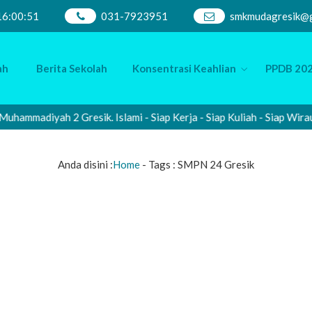
16
:
00
:
52
031-7923951
smkmudagresik@g
ah
Berita Sekolah
Konsentrasi Keahlian
PPDB 202
mmadiyah 2 Gresik. Islami - Siap Kerja - Siap Kuliah - Siap Wiraus
Anda disini :
Home
- Tags :
SMPN 24 Gresik