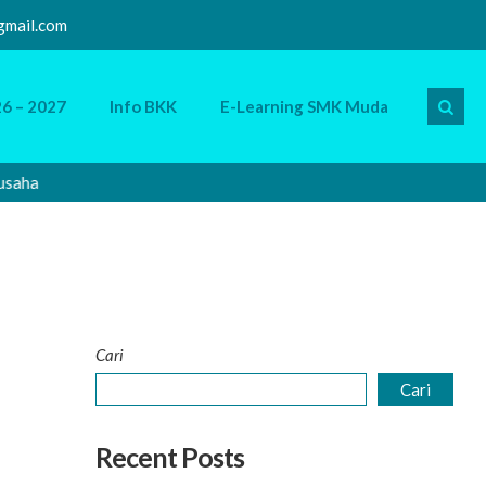
mail.com
6 – 2027
Info BKK
E-Learning SMK Muda
aha
Sela
Cari
Cari
Recent Posts