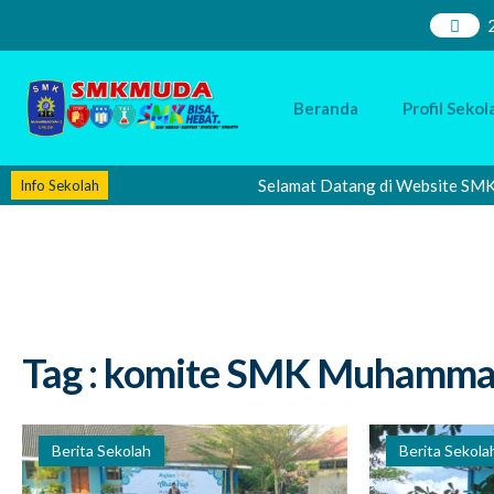
Beranda
Profil Sekol
Selamat Datang di Website SMK Muha
Info Sekolah
Tag : komite SMK Muhammad
Berita Sekolah
Berita Sekola