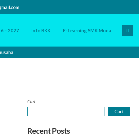
mail.com
6 – 2027
Info BKK
E-Learning SMK Muda
saha
Sel
Cari
Cari
Recent Posts