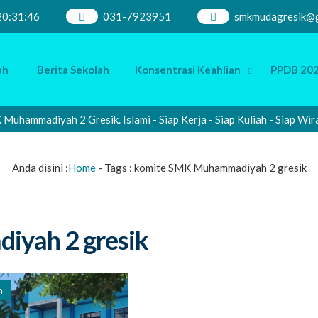
20
:
31
:
47
031-7923951
smkmudagresik@g
ah
Berita Sekolah
Konsentrasi Keahlian
PPDB 202
mmadiyah 2 Gresik. Islami - Siap Kerja - Siap Kuliah - Siap Wirau
Anda disini :
Home
- Tags :
komite SMK Muhammadiyah 2 gresik
iyah 2 gresik
h