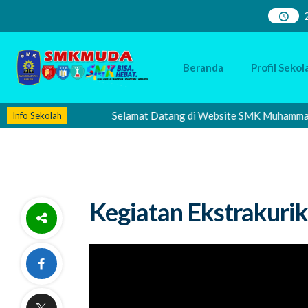
Beranda
Profil Sekol
Selamat Datang di Website SMK Muhammadiyah 2
Info Sekolah
Kegiatan Ekstrakurik