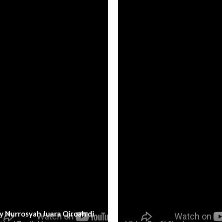
y Nurrosyah Juara Qiroah di