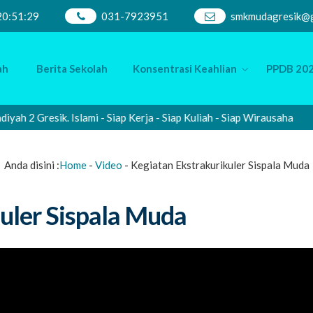
20
:
51
:
30
031-7923951
smkmudagresik@g
ah
Berita Sekolah
Konsentrasi Keahlian
PPDB 202
 Gresik. Islami - Siap Kerja - Siap Kuliah - Siap Wirausaha
Anda disini :
Home
-
Video
-
Kegiatan Ekstrakurikuler Sispala Muda
uler Sispala Muda