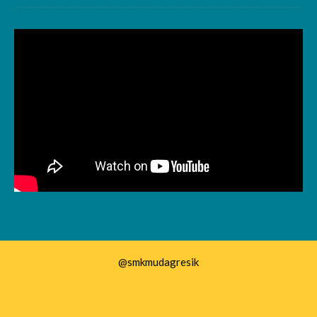
@smkmudagresik