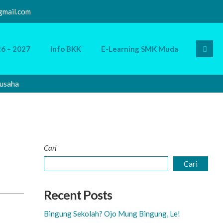
mail.com
6 – 2027
Info BKK
E-Learning SMK Muda
aha
Sela
Cari
Cari
Recent Posts
Bingung Sekolah? Ojo Mung Bingung, Le!