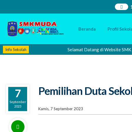
Beranda
Profil Sekol
Selamat Datang di Website SMK Muham
Info Sekolah
Pemilihan Duta Seko
7
September
2023
Kamis, 7 September 2023