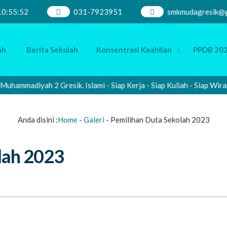
10
:
55
:
53
031-7923951
smkmudagresik@g
ah
Berita Sekolah
Konsentrasi Keahlian
PPDB 202
madiyah 2 Gresik. Islami - Siap Kerja - Siap Kuliah - Siap Wiraus
Anda disini :
Home
-
Galeri
-
Pemilihan Duta Sekolah 2023
lah 2023