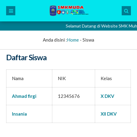
Selamat Datang di Website SMK Muhamma
Anda disini :
Home
-
Siswa
Daftar Siswa
Nama
NIK
Kelas
Ahmad firgi
12345676
X DKV
Insania
XII DKV