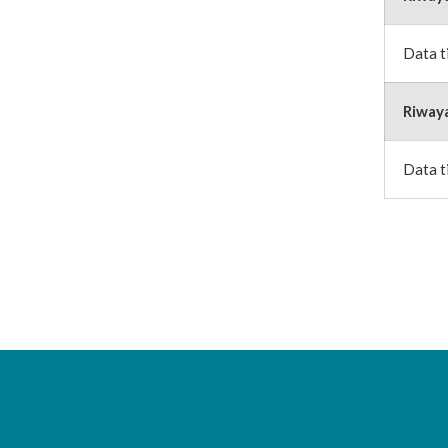
Data t
Riway
Data t