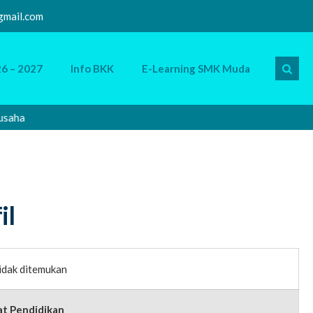
mail.com
6 – 2027
Info BKK
E-Learning SMK Muda
aha
Sela
il
idak ditemukan
at Pendidikan