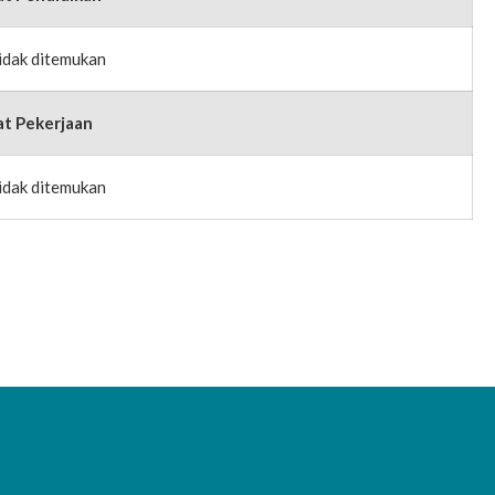
idak ditemukan
at Pekerjaan
idak ditemukan