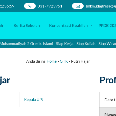
21
:
37
:
00
031-7923951
smkmudagresik@g
ah
Berita Sekolah
Konsentrasi Keahlian
PPDB 202
mmadiyah 2 Gresik. Islami - Siap Kerja - Siap Kuliah - Siap Wiraus
Anda disini :
Home
-
GTK
-
Putri Hajar
jar
Prof
Kepala UPJ
Data t
Riway