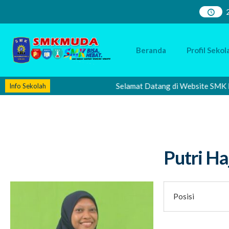
Beranda
Profil Sekol
Selamat Datang di Website SMK Muha
Info Sekolah
Putri Ha
Posisi