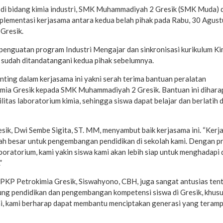
 di bidang kimia industri, SMK Muhammadiyah 2 Gresik (SMK Muda) 
lementasi kerjasama antara kedua belah pihak pada Rabu, 30 Agust
Gresik.
h penguatan program Industri Mengajar dan sinkronisasi kurikulum Ki
sudah ditandatangani kedua pihak sebelumnya.
nting dalam kerjasama ini yakni serah terima bantuan peralatan
kimia Gresik kepada SMK Muhammadiyah 2 Gresik. Bantuan ini dihar
itas laboratorium kimia, sehingga siswa dapat belajar dan berlatih
k, Dwi Sembe Sigita, ST. MM, menyambut baik kerjasama ini. “Kerj
ah besar untuk pengembangan pendidikan di sekolah kami. Dengan 
oratorium, kami yakin siswa kami akan lebih siap untuk menghadapi 
”
PT. PKP Petrokimia Gresik, Siswahyono, CBH, juga sangat antusias ten
ung pendidikan dan pengembangan kompetensi siswa di Gresik, khus
ini, kami berharap dapat membantu menciptakan generasi yang teramp