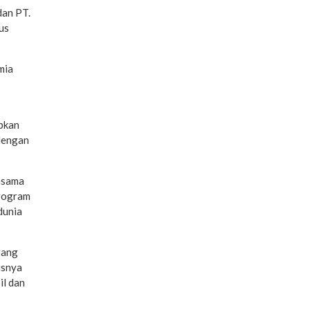
dan PT.
us
mia
apkan
 dengan
asama
program
dunia
tang
usnya
il dan