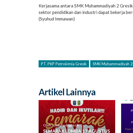
Kerjasama antara SMK Muhammadiyah 2 Gresik d
sektor pendidikan dan industri dapat bekerja b
(Syuhud Immawan)
PT. PKP Petrokimia Gresik
SMK Muhammadiyah 2 
Artikel Lainnya
Oleh : smkmudagresik
SEMARAK LOMBA 17 AGUSTUS