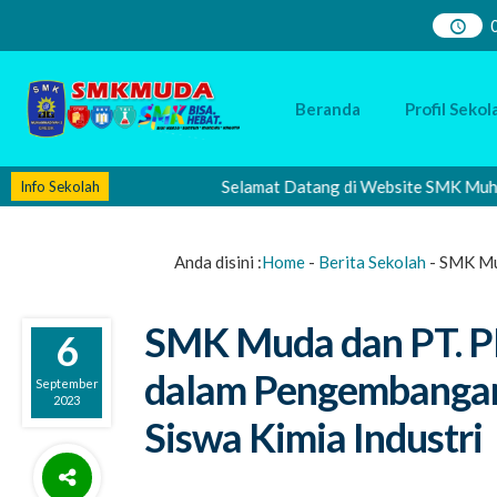
Beranda
Profil Sekol
Selamat Datang di Website SMK Muhammadiy
Info Sekolah
Anda disini :
Home
-
Berita Sekolah
-
SMK Mud
SMK Muda dan PT. PK
6
dalam Pengembangan
September
2023
Siswa Kimia Industri