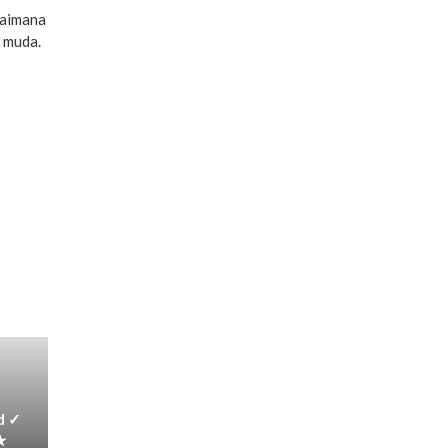
gaimana
i muda.
d ✓
★