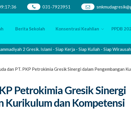
09
:
17
:
37
031-7923951
smkmudagresik@g
ah
Berita Sekolah
Konsentrasi Keahlian
PPDB 202
ah 2 Gresik. Islami - Siap Kerja - Siap Kuliah - Siap Wirausaha
a dan PT. PKP Petrokimia Gresik Sinergi dalam Pengembangan Kuri
P Petrokimia Gresik Sinergi
 Kurikulum dan Kompetensi