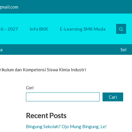
mail.com
6 – 2027
Info BKK
E-Learning SMK Muda
Selamat D
kulum dan Kompetensi Siswa Kimia Industri
Cari
Cari
Recent Posts
Bingung Sekolah? Ojo Mung Bingung, Le!