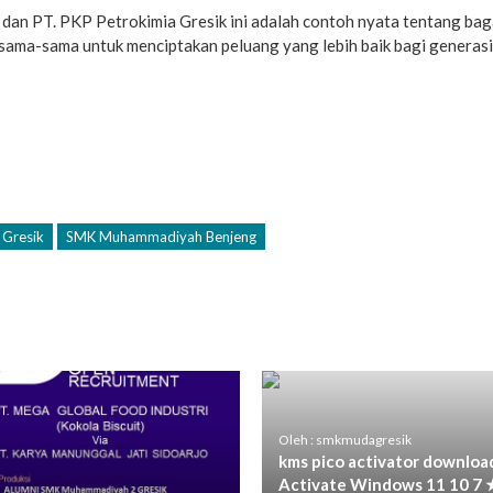
an PT. PKP Petrokimia Gresik ini adalah contoh nyata tentang ba
ersama-sama untuk menciptakan peluang yang lebih baik bagi generas
Gresik
SMK Muhammadiyah Benjeng
Oleh : smkmudagresik
kms pico activator downloa
Activate Windows 11 10 7 