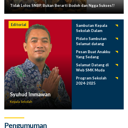
Tidak Lolos SNBP, Bukan Berarti Bodoh dan Ngga Sukses!!
Editorial
Sambutan Kepala
Sekolah Dalam
Tasyakuran
Pidato Sambutan
Pelepasan Siswa
Selamat datang
Tahun 2025
Siswa Baru SMK
Pesan Buat Anakku
Muda 2025-2026
Yang Sedang
Menuntut Ilmu
Selamat Datang di
Web SMK Muda
Program Sekolah
2024-2025
Syuhud Immawan
Kepala Sekolah
Pengumuman