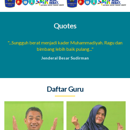
Quotes
a
"...Sungguh berat menjadi kader Muhammadiyah. Ragu dan
bimbang lebih baik pulang..."
Jenderal Besar Sudirman
Daftar Guru