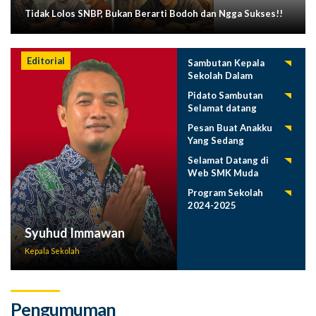
Tidak Lolos SNBP, Bukan Berarti Bodoh dan Ngga Sukses!!
Editorial
Sambutan Kepala
Sekolah Dalam
Tasyakuran
Pidato Sambutan
Pelepasan Siswa
Selamat datang
Tahun 2025
Siswa Baru SMK
Pesan Buat Anakku
Muda 2025-2026
Yang Sedang
Menuntut Ilmu
Selamat Datang di
Web SMK Muda
Program Sekolah
2024-2025
Syuhud Immawan
Kepala Sekolah
Pengumuman