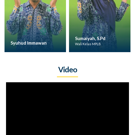
Sumaiyah, S.Pd
Syuhud Immawan
Wali Kelas MPLB
Video