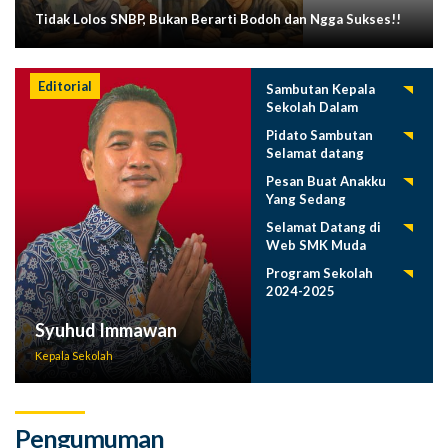
Tidak Lolos SNBP, Bukan Berarti Bodoh dan Ngga Sukses!!
Editorial
Sambutan Kepala
Sekolah Dalam
Tasyakuran
Pidato Sambutan
Pelepasan Siswa
Selamat datang
Tahun 2025
Siswa Baru SMK
Pesan Buat Anakku
Muda 2025-2026
Yang Sedang
Menuntut Ilmu
Selamat Datang di
Web SMK Muda
Program Sekolah
2024-2025
Syuhud Immawan
Kepala Sekolah
Pengumuman