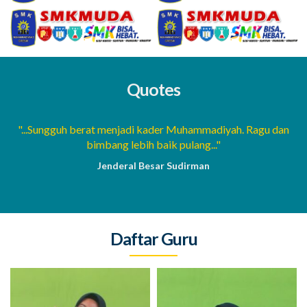
Quotes
a
"...Sungguh berat menjadi kader Muhammadiyah. Ragu dan
bimbang lebih baik pulang..."
Jenderal Besar Sudirman
Daftar Guru