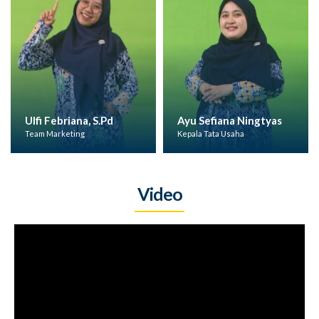
ana, S.Pd
Ayu Sefiana Ningtyas
Susi Pangestu
ing
Kepala Tata Usaha
Kepala BKK
Video