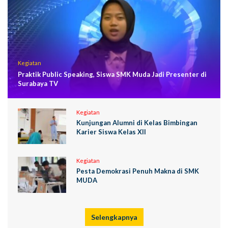
Kegiatan
Praktik Public Speaking, Siswa SMK Muda Jadi Presenter di
Surabaya TV
Kegiatan
Kunjungan Alumni di Kelas Bimbingan
Karier Siswa Kelas XII
Kegiatan
Pesta Demokrasi Penuh Makna di SMK
MUDA
Selengkapnya