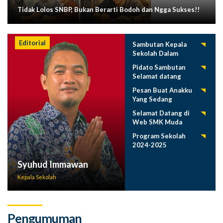
Tidak Lolos SNBP, Bukan Berarti Bodoh dan Ngga Sukses!!
Editorial
Sambutan Kepala
Sekolah Dalam
Tasyakuran
Pidato Sambutan
Pelepasan Siswa
Selamat datang
Tahun 2025
Siswa Baru SMK
Pesan Buat Anakku
Muda 2025-2026
Yang Sedang
Menuntut Ilmu
Selamat Datang di
Web SMK Muda
Program Sekolah
2024-2025
Syuhud Immawan
Kepala Sekolah
Pengumuman