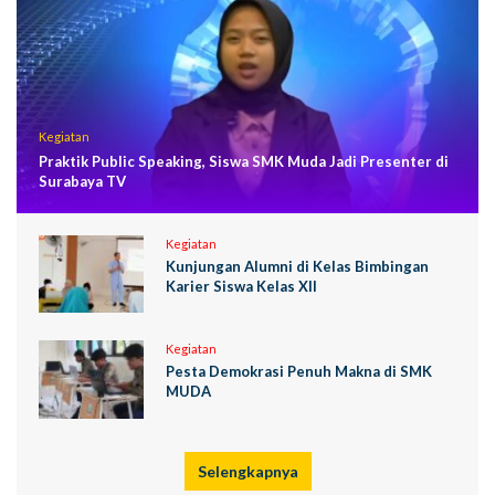
Kegiatan
Praktik Public Speaking, Siswa SMK Muda Jadi Presenter di
Surabaya TV
Kegiatan
Kunjungan Alumni di Kelas Bimbingan
Karier Siswa Kelas XII
Kegiatan
Pesta Demokrasi Penuh Makna di SMK
MUDA
Selengkapnya