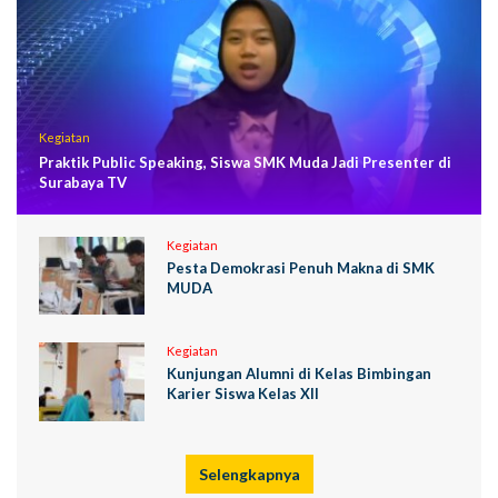
Kegiatan
Praktik Public Speaking, Siswa SMK Muda Jadi Presenter di
Surabaya TV
Kegiatan
Pesta Demokrasi Penuh Makna di SMK
MUDA
Kegiatan
Kunjungan Alumni di Kelas Bimbingan
Karier Siswa Kelas XII
Selengkapnya