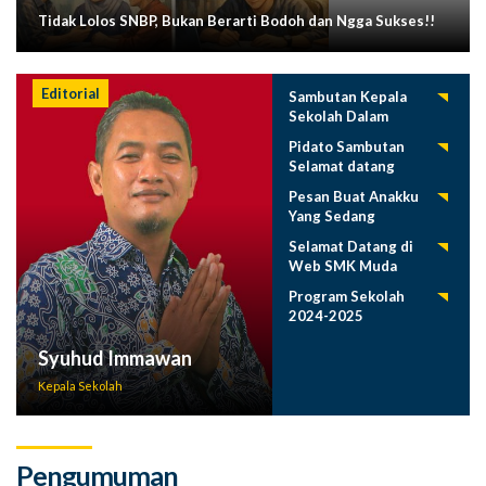
Tidak Lolos SNBP, Bukan Berarti Bodoh dan Ngga Sukses!!
Editorial
Sambutan Kepala
Sekolah Dalam
Tasyakuran
Pidato Sambutan
Pelepasan Siswa
Selamat datang
Tahun 2025
Siswa Baru SMK
Pesan Buat Anakku
Muda 2025-2026
Yang Sedang
Menuntut Ilmu
Selamat Datang di
Web SMK Muda
Program Sekolah
2024-2025
Syuhud Immawan
Kepala Sekolah
Pengumuman