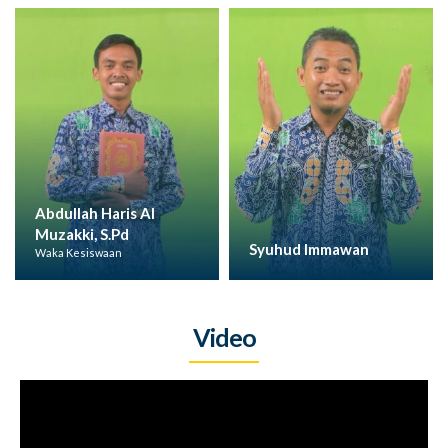
Abdullah Haris Al
Muzakki, S.Pd
Fa
Syuhud Immawan
Waka Kesiswaan
Ka
Video