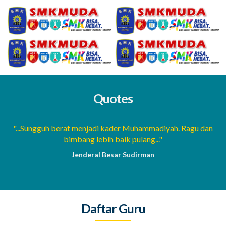
Quotes
a
"...Sungguh berat menjadi kader Muhammadiyah. Ragu dan
bimbang lebih baik pulang..."
Jenderal Besar Sudirman
Daftar Guru