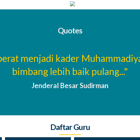
Quotes
 berat menjadi kader Muhammadiy
bimbang lebih baik pulang..."
Jenderal Besar Sudirman
Abdullah Haris Al
Daftar Guru
Devi Nurwidya, S.Pd
Muzakki, S.Pd
Kaprog Kimia Industri
Waka Kesiswaan