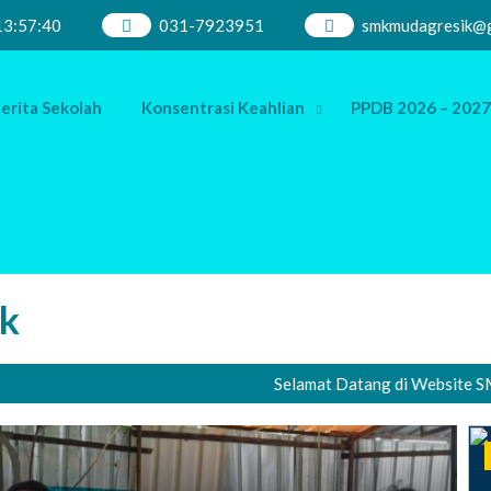
13
:
57
:
41
031-7923951
smkmudagresik@g
erita Sekolah
Konsentrasi Keahlian
PPDB 2026 – 2027
k
Selamat Datang di Website SMK Muh