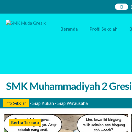
Beranda
Profil Sekolah
B
SMK Muhammadiyah 2 Gresi
ap Kerja - Siap Kuliah - Siap Wirausaha
Info Sekolah
Berita Terbaru