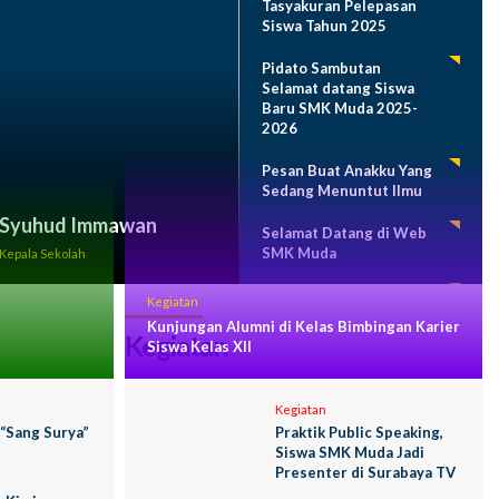
Tasyakuran Pelepasan
Siswa Tahun 2025
Pidato Sambutan
Selamat datang Siswa
Baru SMK Muda 2025-
2026
Pesan Buat Anakku Yang
Sedang Menuntut Ilmu
Syuhud Immawan
Selamat Datang di Web
SMK Muda
Kepala Sekolah
Program Sekolah 2024-
Kegiatan
2025
Kunjungan Alumni di Kelas Bimbingan Karier
Kegiatan
Siswa Kelas XII
Kegiatan
 “Sang Surya”
Praktik Public Speaking,
Siswa SMK Muda Jadi
Presenter di Surabaya TV