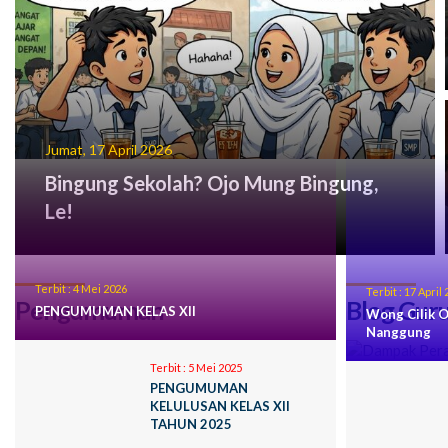
Jumat, 17 April 2026
Bingung Sekolah? Ojo Mung Bingung,
Le!
Terbit :
4 Mei 2026
Terbit :
17 April 
Pengumuman
Blog Gur
PENGUMUMAN KELAS XII
Wong Cilik O
Nanggung
Terbit :
5 Mei 2025
PENGUMUMAN
KELULUSAN KELAS XII
TAHUN 2025