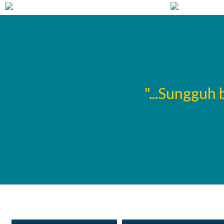
ntukan oleh berapa
"...Sungguh
ayainya..."
Ayu Sefiana Ningtyas
Nurul Alfitrotul, S.T
Kepala Tata Usaha
Kepala Lab. Kimia Industri