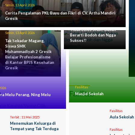
Senin, 13 April 2026
Cerita Pengalaman PKL Bayu dan Fikri di CV. Artha Mandiri
Gresik
Rabu, 1 April 2026
Tidak Lolos SNBP, Bukan
Senin, 13 April 2026
Berarti Bodoh dan Ngga
Sukses!!
Tak Sekadar Magang,
Siswa SMK
Muhammadiyah 2 Gresik
Belajar Profesionalisme
di Kantor BPJS Kesehatan
Gresik
Fasilitas
2026
u
Fasilitas
Masjid Sekolah
ra Melu Perang, Ning Melu
Fasilitas
Aula Sekolah
Terbit :
11 Mei 2025
Menemukan Keluarga di
Tempat yang Tak Terduga
Fasilitas