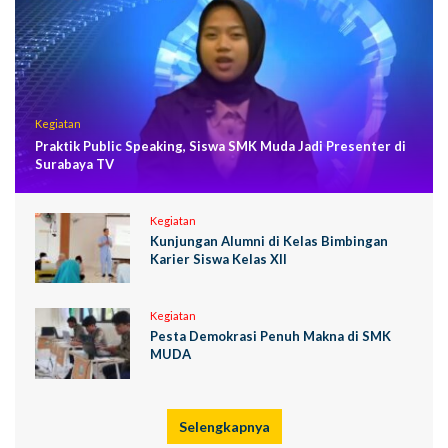
Kegiatan
Praktik Public Speaking, Siswa SMK Muda Jadi Presenter di
Surabaya TV
Kegiatan
Kunjungan Alumni di Kelas Bimbingan
Karier Siswa Kelas XII
Kegiatan
Pesta Demokrasi Penuh Makna di SMK
MUDA
Selengkapnya