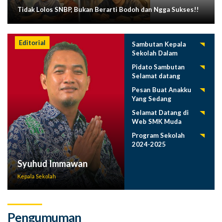
Tidak Lolos SNBP, Bukan Berarti Bodoh dan Ngga Sukses!!
Editorial
Sambutan Kepala
Sekolah Dalam
Tasyakuran
Pidato Sambutan
Pelepasan Siswa
Selamat datang
Tahun 2025
Siswa Baru SMK
Pesan Buat Anakku
Muda 2025-2026
Yang Sedang
Menuntut Ilmu
Selamat Datang di
Web SMK Muda
Program Sekolah
2024-2025
Syuhud Immawan
Kepala Sekolah
Pengumuman