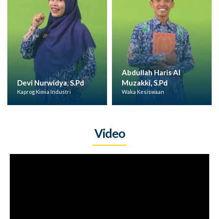
Abdullah Haris Al
Devi Nurwidya, S.Pd
Muzakki, S.Pd
Jok
Kaprog Kimia Industri
Waka Kesiswaan
Wal
Video