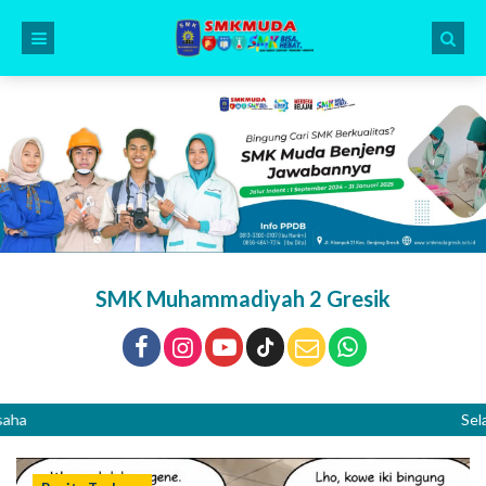
SMK Muhammadiyah 2 Gresik
Selamat D