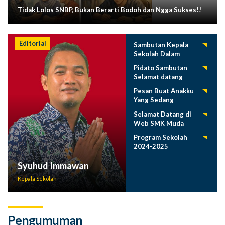
Tidak Lolos SNBP, Bukan Berarti Bodoh dan Ngga Sukses!!
Editorial
Sambutan Kepala
Sekolah Dalam
Tasyakuran
Pidato Sambutan
Pelepasan Siswa
Selamat datang
Tahun 2025
Siswa Baru SMK
Pesan Buat Anakku
Muda 2025-2026
Yang Sedang
Menuntut Ilmu
Selamat Datang di
Web SMK Muda
Program Sekolah
2024-2025
Syuhud Immawan
Kepala Sekolah
Pengumuman