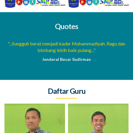
Quotes
a
"...Sungguh berat menjadi kader Muhammadiyah. Ragu dan
bimbang lebih baik pulang..."
Jenderal Besar Sudirman
Daftar Guru