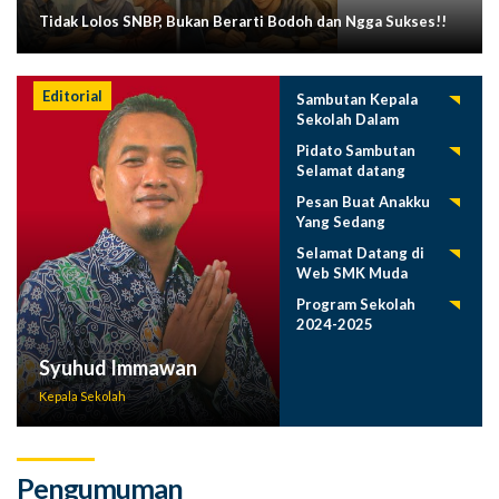
Tidak Lolos SNBP, Bukan Berarti Bodoh dan Ngga Sukses!!
Editorial
Sambutan Kepala
Sekolah Dalam
Tasyakuran
Pidato Sambutan
Pelepasan Siswa
Selamat datang
Tahun 2025
Siswa Baru SMK
Pesan Buat Anakku
Muda 2025-2026
Yang Sedang
Menuntut Ilmu
Selamat Datang di
Web SMK Muda
Program Sekolah
2024-2025
Syuhud Immawan
Kepala Sekolah
Pengumuman