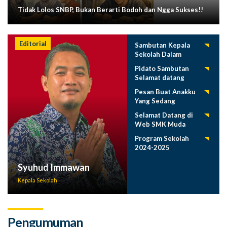
Tidak Lolos SNBP, Bukan Berarti Bodoh dan Ngga Sukses!!
Editorial
Sambutan Kepala
Sekolah Dalam
Tasyakuran
Pidato Sambutan
Pelepasan Siswa
Selamat datang
Tahun 2025
Siswa Baru SMK
Pesan Buat Anakku
Muda 2025-2026
Yang Sedang
Menuntut Ilmu
Selamat Datang di
Web SMK Muda
Program Sekolah
2024-2025
Syuhud Immawan
Kepala Sekolah
Pengumuman