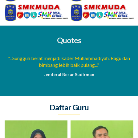
Quotes
a
"...Sungguh berat menjadi kader Muhammadiyah. Ragu dan
bimbang lebih baik pulang..."
Jenderal Besar Sudirman
Daftar Guru