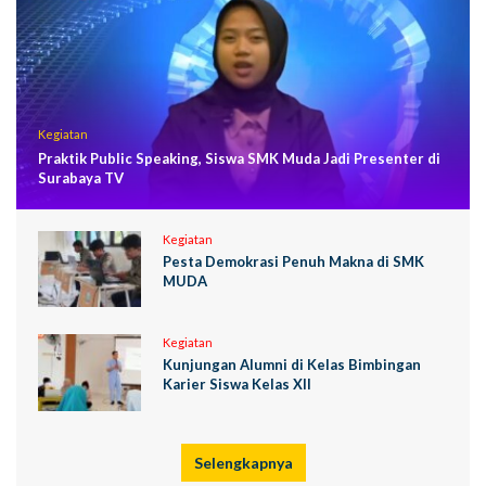
Kegiatan
Praktik Public Speaking, Siswa SMK Muda Jadi Presenter di
Surabaya TV
Kegiatan
Pesta Demokrasi Penuh Makna di SMK
MUDA
Kegiatan
Kunjungan Alumni di Kelas Bimbingan
Karier Siswa Kelas XII
Selengkapnya