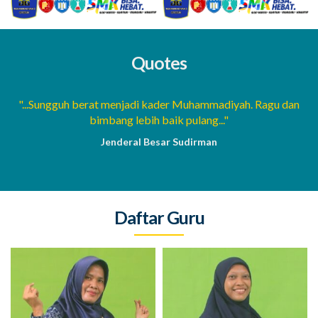
Quotes
a
"...Sungguh berat menjadi kader Muhammadiyah. Ragu dan
bimbang lebih baik pulang..."
Jenderal Besar Sudirman
Daftar Guru