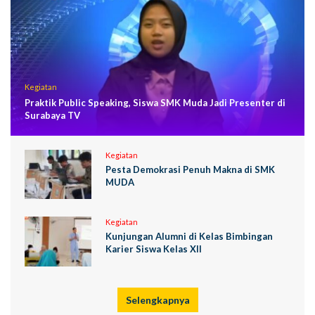
Kegiatan
Praktik Public Speaking, Siswa SMK Muda Jadi Presenter di
Surabaya TV
Kegiatan
Pesta Demokrasi Penuh Makna di SMK
MUDA
Kegiatan
Kunjungan Alumni di Kelas Bimbingan
Karier Siswa Kelas XII
Selengkapnya