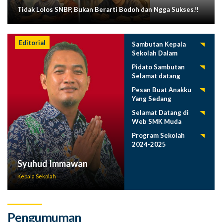
Tidak Lolos SNBP, Bukan Berarti Bodoh dan Ngga Sukses!!
Editorial
Sambutan Kepala
Sekolah Dalam
Tasyakuran
Pidato Sambutan
Pelepasan Siswa
Selamat datang
Tahun 2025
Siswa Baru SMK
Pesan Buat Anakku
Muda 2025-2026
Yang Sedang
Menuntut Ilmu
Selamat Datang di
Web SMK Muda
Program Sekolah
2024-2025
Syuhud Immawan
Kepala Sekolah
Pengumuman