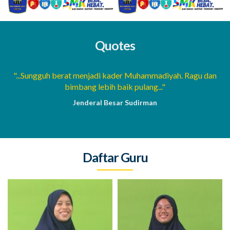
Quotes
a
"...Sungguh berat menjadi kader Muhammadiyah. Ragu dan
bimbang lebih baik pulang..."
Jenderal Besar Sudirman
Daftar Guru