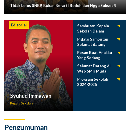
Tidak Lolos SNBP, Bukan Berarti Bodoh dan Ngga Sukses!!
Editorial
Sambutan Kepala
Sekolah Dalam
Tasyakuran
Pidato Sambutan
Pelepasan Siswa
Selamat datang
Tahun 2025
Siswa Baru SMK
Pesan Buat Anakku
Muda 2025-2026
Yang Sedang
Menuntut Ilmu
Selamat Datang di
Web SMK Muda
Program Sekolah
2024-2025
Syuhud Immawan
Kepala Sekolah
Pengumuman