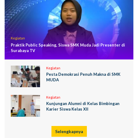
Kegiatan
Praktik Public Speaking, Siswa SMK Muda Jadi Presenter di
Surabaya TV
Kegiatan
Pesta Demokrasi Penuh Makna di SMK
MUDA
Kegiatan
Kunjungan Alumni di Kelas Bimbingan
Karier Siswa Kelas XII
Selengkapnya