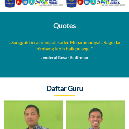
Quotes
a
"...Sungguh berat menjadi kader Muhammadiyah. Ragu dan
bimbang lebih baik pulang..."
Jenderal Besar Sudirman
Daftar Guru