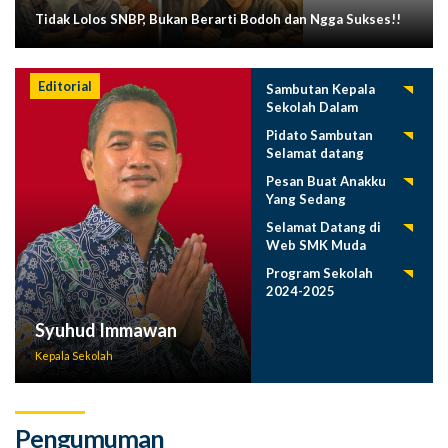
Tidak Lolos SNBP, Bukan Berarti Bodoh dan Ngga Sukses!!
Editorial
Sambutan Kepala
Sekolah Dalam
Tasyakuran
Pidato Sambutan
Pelepasan Siswa
Selamat datang
Tahun 2025
Siswa Baru SMK
Pesan Buat Anakku
Muda 2025-2026
Yang Sedang
Menuntut Ilmu
Selamat Datang di
Web SMK Muda
Program Sekolah
2024-2025
Syuhud Immawan
Kepala Sekolah
Pengumuman