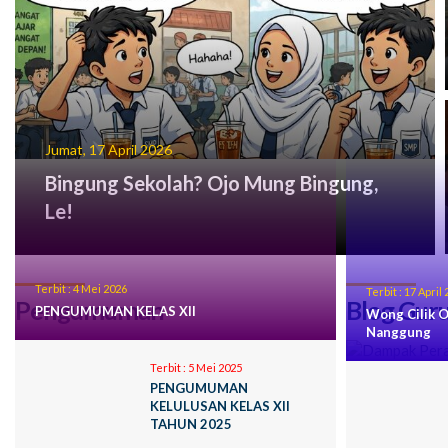
Jumat, 17 April 2026
Bingung Sekolah? Ojo Mung Bingung,
Le!
Terbit :
4 Mei 2026
Terbit :
17 April 
Pengumuman
Blog Gur
PENGUMUMAN KELAS XII
Wong Cilik O
Nanggung
Terbit :
5 Mei 2025
PENGUMUMAN
KELULUSAN KELAS XII
TAHUN 2025