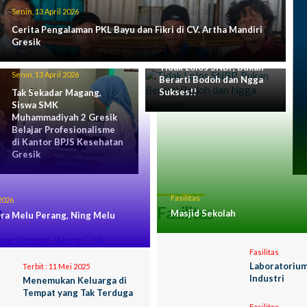
Senin, 13 April 2026
Cerita Pengalaman PKL Bayu dan Fikri di CV. Artha Mandiri
Gresik
Rabu, 1 April 2026
Tidak Lolos SNBP, Bukan
Senin, 13 April 2026
Berarti Bodoh dan Ngga
Sukses!!
Tak Sekadar Magang,
Siswa SMK
Muhammadiyah 2 Gresik
Belajar Profesionalisme
di Kantor BPJS Kesehatan
Gresik
Fasilitas
2026
u
Fasilitas
Masjid Sekolah
ra Melu Perang, Ning Melu
Fasilitas
Laboratorium
Terbit :
11 Mei 2025
Industri
Menemukan Keluarga di
Tempat yang Tak Terduga
Fasilitas