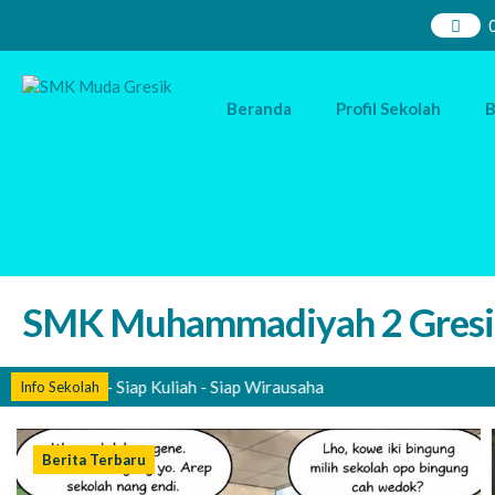
Beranda
Profil Sekolah
B
SMK Muhammadiyah 2 Gresi
p Kerja - Siap Kuliah - Siap Wirausaha
Info Sekolah
Berita Terbaru