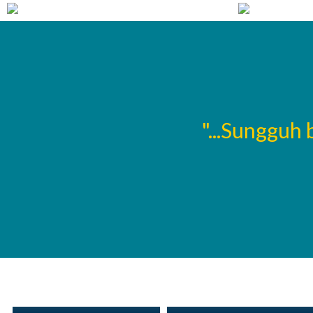
ntukan oleh berapa
"...Sungguh
ayainya..."
Fachrijal Alfarisi, S.Sn
Ayu Sefiana Ningtyas
Kaprog DKV
Kepala Tata Usaha