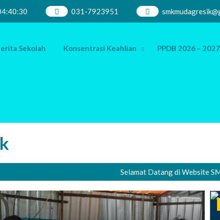
04
:
40
:
31
031-7923951
smkmudagresik@g
erita Sekolah
Konsentrasi Keahlian
PPDB 2026 – 2027
k
Selamat Datang di Website SMK Muha