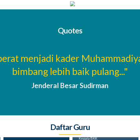
Quotes
 berat menjadi kader Muhammadiy
bimbang lebih baik pulang..."
Jenderal Besar Sudirman
Daftar Guru
Ilham, S.Pd
Pembina ekstrakurikuler
Susi Pangestuti, S.Pd
Kepala BKK