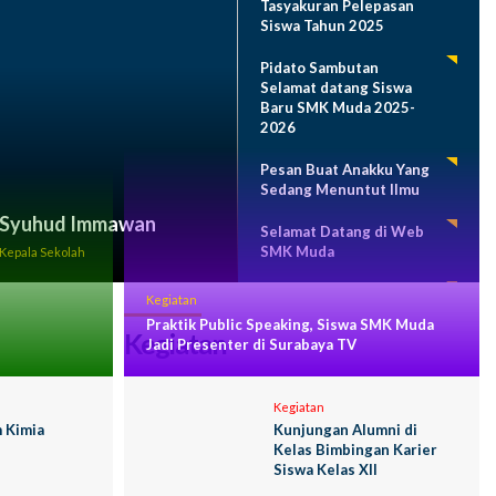
Tasyakuran Pelepasan
Siswa Tahun 2025
Pidato Sambutan
Selamat datang Siswa
Baru SMK Muda 2025-
2026
Pesan Buat Anakku Yang
Sedang Menuntut Ilmu
Syuhud Immawan
Selamat Datang di Web
SMK Muda
Kepala Sekolah
Program Sekolah 2024-
Kegiatan
2025
Praktik Public Speaking, Siswa SMK Muda
Kegiatan
Jadi Presenter di Surabaya TV
Kegiatan
 Kimia
Kunjungan Alumni di
Kelas Bimbingan Karier
Siswa Kelas XII