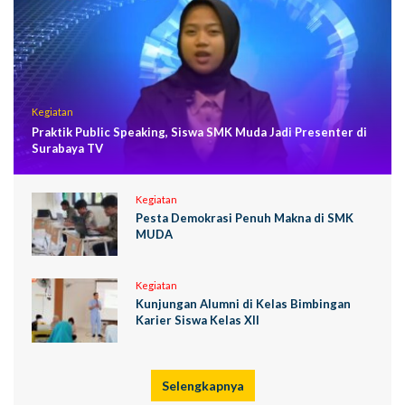
Kegiatan
Praktik Public Speaking, Siswa SMK Muda Jadi Presenter di
Surabaya TV
Kegiatan
Pesta Demokrasi Penuh Makna di SMK
MUDA
Kegiatan
Kunjungan Alumni di Kelas Bimbingan
Karier Siswa Kelas XII
Selengkapnya