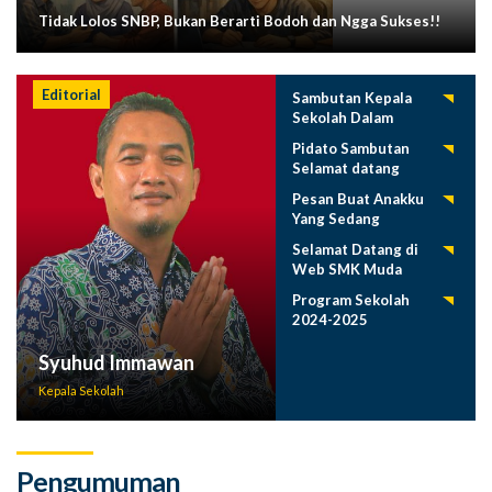
Tidak Lolos SNBP, Bukan Berarti Bodoh dan Ngga Sukses!!
Editorial
Sambutan Kepala
Sekolah Dalam
Tasyakuran
Pidato Sambutan
Pelepasan Siswa
Selamat datang
Tahun 2025
Siswa Baru SMK
Pesan Buat Anakku
Muda 2025-2026
Yang Sedang
Menuntut Ilmu
Selamat Datang di
Web SMK Muda
Program Sekolah
2024-2025
Syuhud Immawan
Kepala Sekolah
Pengumuman