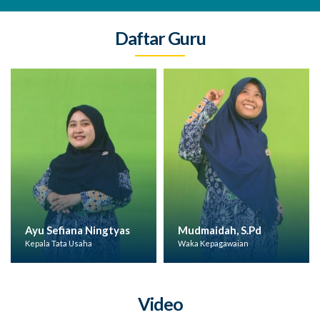
Daftar Guru
as
Mudmaidah, S.Pd
Putri Hajar
Waka Kepagawaian
Kepala UPJ
Video