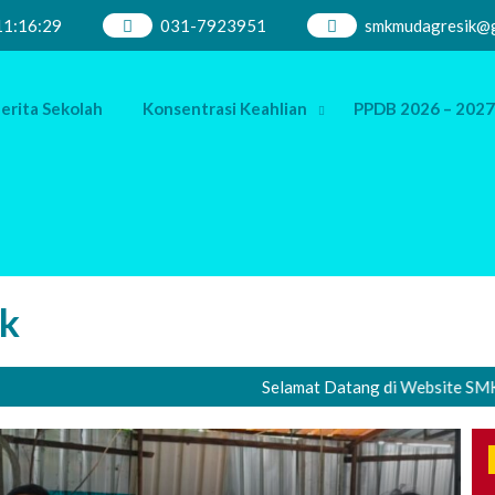
11
:
16
:
30
031-7923951
smkmudagresik@g
erita Sekolah
Konsentrasi Keahlian
PPDB 2026 – 2027
k
Selamat Datang di Website SMK Muham