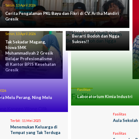
Senin, 13 April 2026
Cerita Pengalaman PKL Bayu dan Fikri di CV. Artha Mandiri
Gresik
Rabu, 1 April 2026
Tidak Lolos SNBP, Bukan
Senin, 13 April 2026
Berarti Bodoh dan Ngga
Sukses!!
Tak Sekadar Magang,
Siswa SMK
Muhammadiyah 2 Gresik
Belajar Profesionalisme
di Kantor BPJS Kesehatan
Gresik
Fasilitas
2026
u
Fasilitas
Laboratorium Kimia Industri
ra Melu Perang, Ning Melu
Fasilitas
Aula Sekolah
Terbit :
11 Mei 2025
Menemukan Keluarga di
Tempat yang Tak Terduga
Fasilitas