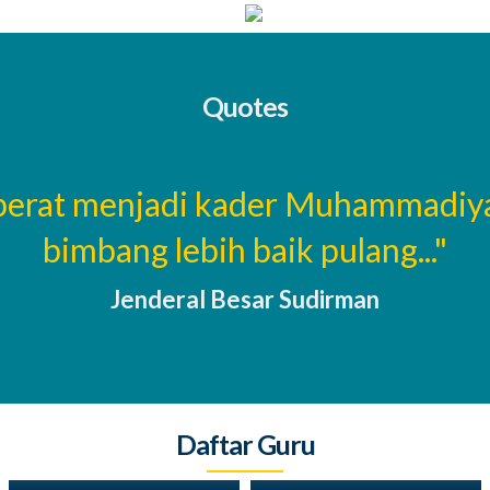
Quotes
 berat menjadi kader Muhammadiy
bimbang lebih baik pulang..."
Jenderal Besar Sudirman
Daftar Guru
Sumaiyah, S.Pd
Ilham, S.Pd
Wali Kelas MPLB
Pembina ekstrakurikuler