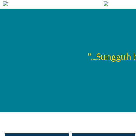
ntukan oleh berapa
"...Sungguh
ayainya..."
Nurul Alfitrotul, S.T
Mahmudatin, A.Md
Kepala Lab. Kimia Industri
Team Marketing