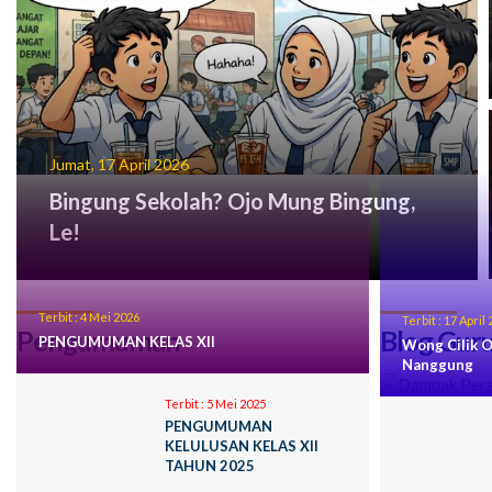
Jumat, 17 April 2026
Bingung Sekolah? Ojo Mung Bingung,
Le!
Terbit :
4 Mei 2026
Terbit :
17 April 
Pengumuman
Blog Gur
PENGUMUMAN KELAS XII
Wong Cilik O
Nanggung
Terbit :
5 Mei 2025
PENGUMUMAN
KELULUSAN KELAS XII
TAHUN 2025