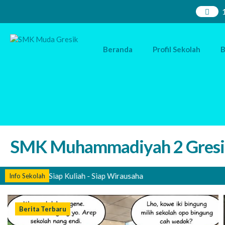
Beranda
Profil Sekolah
B
SMK Muhammadiyah 2 Gresi
 Kerja - Siap Kuliah - Siap Wirausaha
Info Sekolah
Berita Terbaru