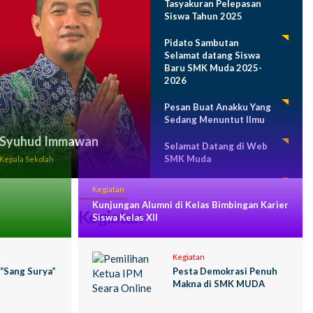
Tasyakuran Pelepasan
Siswa Tahun 2025
Pidato Sambutan
Selamat datang Siswa
Baru SMK Muda 2025-
2026
Pesan Buat Anakku Yang
Sedang Menuntut Ilmu
Syuhud Immawan
Selamat Datang di Web
SMK Muda
Kepala Sekolah
Program Sekolah 2024-
Kegiatan
2025
Kunjungan Alumni di Kelas Bimbingan Karier
Kegiatan
Siswa Kelas XII
Kegiatan
 “Sang Surya”
Pesta Demokrasi Penuh
Makna di SMK MUDA