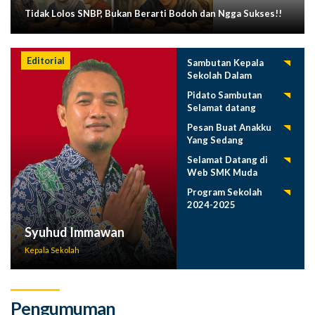
Tidak Lolos SNBP, Bukan Berarti Bodoh dan Ngga Sukses!!
Editorial
Sambutan Kepala
Sekolah Dalam
Tasyakuran
Pidato Sambutan
Pelepasan Siswa
Selamat datang
Tahun 2025
Siswa Baru SMK
Pesan Buat Anakku
Muda 2025-2026
Yang Sedang
Menuntut Ilmu
Selamat Datang di
Web SMK Muda
Program Sekolah
2024-2025
Syuhud Immawan
Kepala Sekolah
Pengumuman