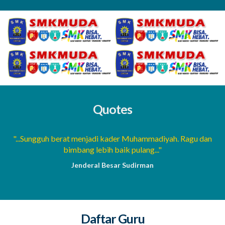
Quotes
a
"...Sungguh berat menjadi kader Muhammadiyah. Ragu dan
bimbang lebih baik pulang..."
Jenderal Besar Sudirman
Daftar Guru