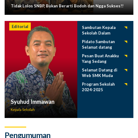
Tidak Lolos SNBP, Bukan Berarti Bodoh dan Ngga Sukses!!
Editorial
Sambutan Kepala
Sekolah Dalam
Tasyakuran
Pidato Sambutan
Pelepasan Siswa
Selamat datang
Tahun 2025
Siswa Baru SMK
Pesan Buat Anakku
Muda 2025-2026
Yang Sedang
Menuntut Ilmu
Selamat Datang di
Web SMK Muda
Program Sekolah
2024-2025
Syuhud Immawan
Kepala Sekolah
Pengumuman