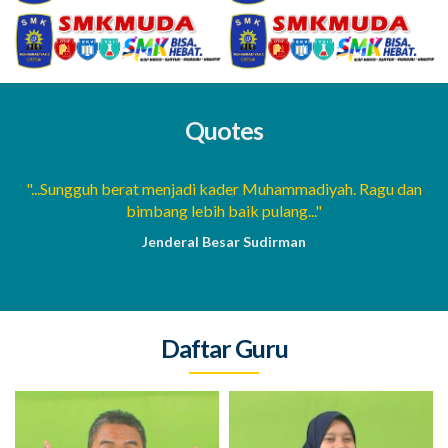
Quotes
a
"...Sungguh berat menjadi kader Muhammadiyah. Ragu dan
bimbang lebih baik pulang..."
Jenderal Besar Sudirman
Daftar Guru