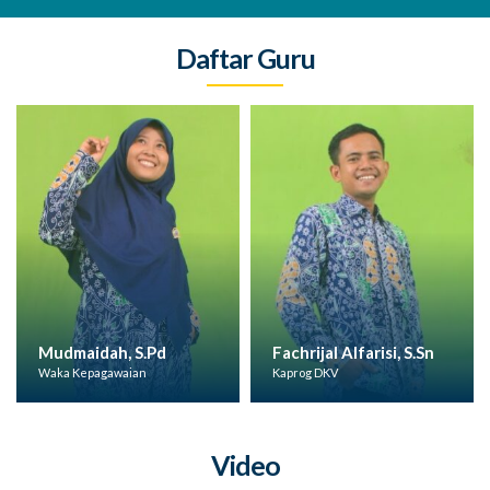
Daftar Guru
Abdullah Har
h, S.Pd
Fachrijal Alfarisi, S.Sn
Muzakki, S.P
waian
Kaprog DKV
Waka Kesiswaan
Video