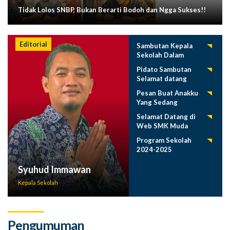
Tidak Lolos SNBP, Bukan Berarti Bodoh dan Ngga Sukses!!
Editorial
Sambutan Kepala
Sekolah Dalam
Tasyakuran
Pidato Sambutan
Pelepasan Siswa
Selamat datang
Tahun 2025
Siswa Baru SMK
Pesan Buat Anakku
Muda 2025-2026
Yang Sedang
Menuntut Ilmu
Selamat Datang di
Web SMK Muda
Program Sekolah
2024-2025
Syuhud Immawan
Kepala Sekolah
Pengumuman