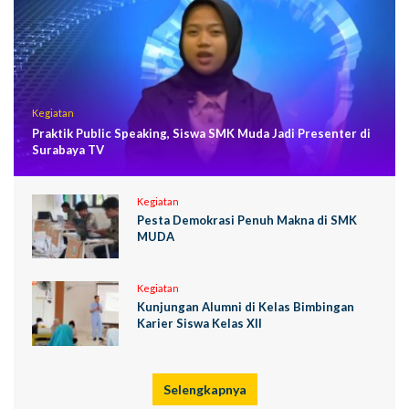
Kegiatan
Praktik Public Speaking, Siswa SMK Muda Jadi Presenter di
Surabaya TV
Kegiatan
Pesta Demokrasi Penuh Makna di SMK
MUDA
Kegiatan
Kunjungan Alumni di Kelas Bimbingan
Karier Siswa Kelas XII
Selengkapnya