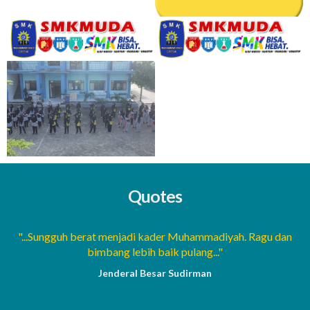
Quotes
a
"...Sungguh berat menjadi kader Muhammadiyah. Ragu dan
bimbang lebih baik pulang..."
Jenderal Besar Sudirman