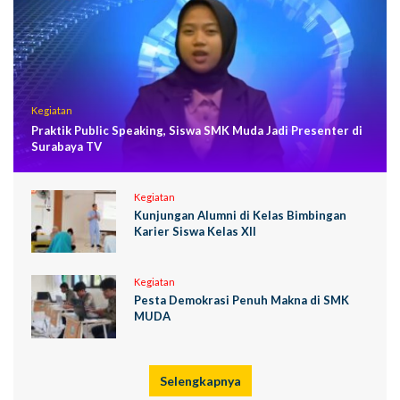
Kegiatan
Praktik Public Speaking, Siswa SMK Muda Jadi Presenter di
Surabaya TV
Kegiatan
Kunjungan Alumni di Kelas Bimbingan
Karier Siswa Kelas XII
Kegiatan
Pesta Demokrasi Penuh Makna di SMK
MUDA
Selengkapnya