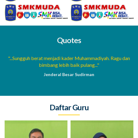
Quotes
a
"...Sungguh berat menjadi kader Muhammadiyah. Ragu dan
bimbang lebih baik pulang..."
Jenderal Besar Sudirman
Daftar Guru