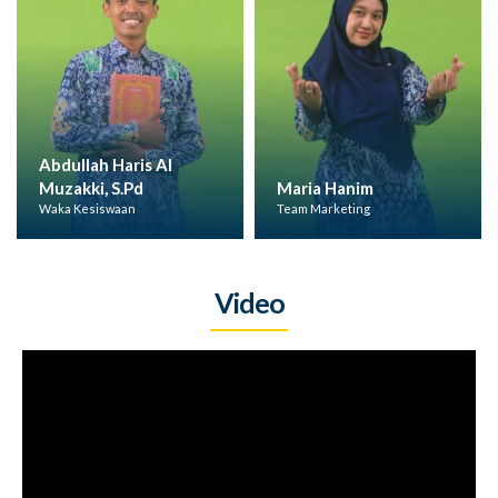
l
Maria Hanim
Etik Umayah
Team Marketing
Waka Kurikulum
Video