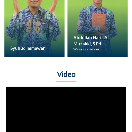
Abdullah Haris Al
Muzakki, S.Pd
Mah
Syuhud Immawan
Waka Kesiswaan
Team
Video