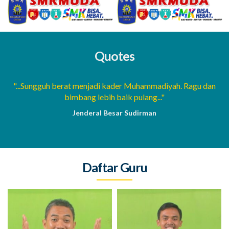
Quotes
a
"...Sungguh berat menjadi kader Muhammadiyah. Ragu dan
bimbang lebih baik pulang..."
Jenderal Besar Sudirman
Daftar Guru