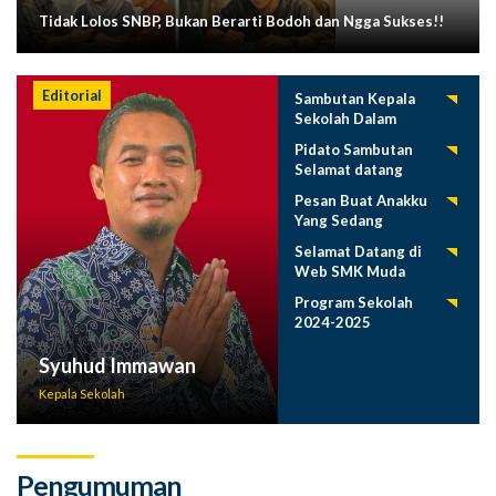
Tidak Lolos SNBP, Bukan Berarti Bodoh dan Ngga Sukses!!
Editorial
Sambutan Kepala
Sekolah Dalam
Tasyakuran
Pidato Sambutan
Pelepasan Siswa
Selamat datang
Tahun 2025
Siswa Baru SMK
Pesan Buat Anakku
Muda 2025-2026
Yang Sedang
Menuntut Ilmu
Selamat Datang di
Web SMK Muda
Program Sekolah
2024-2025
Syuhud Immawan
Kepala Sekolah
Pengumuman