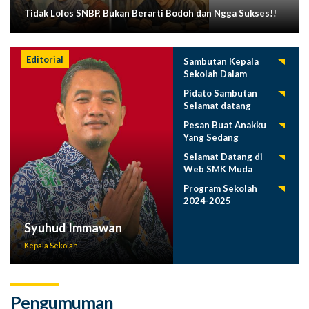
Tidak Lolos SNBP, Bukan Berarti Bodoh dan Ngga Sukses!!
Editorial
Sambutan Kepala
Sekolah Dalam
Tasyakuran
Pidato Sambutan
Pelepasan Siswa
Selamat datang
Tahun 2025
Siswa Baru SMK
Pesan Buat Anakku
Muda 2025-2026
Yang Sedang
Menuntut Ilmu
Selamat Datang di
Web SMK Muda
Program Sekolah
2024-2025
Syuhud Immawan
Kepala Sekolah
Pengumuman