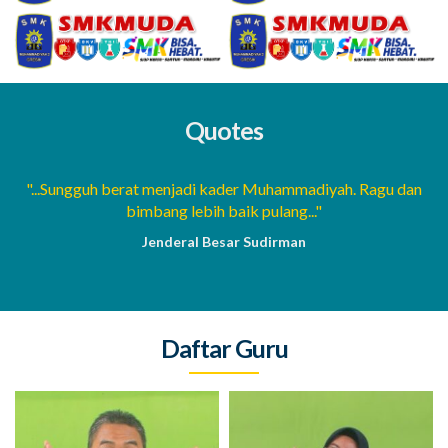
Quotes
a
"...Sungguh berat menjadi kader Muhammadiyah. Ragu dan
bimbang lebih baik pulang..."
Jenderal Besar Sudirman
Daftar Guru