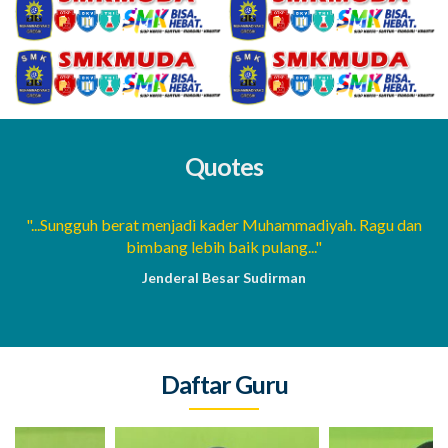
Quotes
a
"...Sungguh berat menjadi kader Muhammadiyah. Ragu dan
bimbang lebih baik pulang..."
Jenderal Besar Sudirman
Daftar Guru