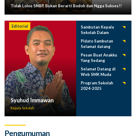
Tidak Lolos SNBP, Bukan Berarti Bodoh dan Ngga Sukses!!
Editorial
Sambutan Kepala
Sekolah Dalam
Tasyakuran
Pidato Sambutan
Pelepasan Siswa
Selamat datang
Tahun 2025
Siswa Baru SMK
Pesan Buat Anakku
Muda 2025-2026
Yang Sedang
Menuntut Ilmu
Selamat Datang di
Web SMK Muda
Program Sekolah
2024-2025
Syuhud Immawan
Kepala Sekolah
Pengumuman