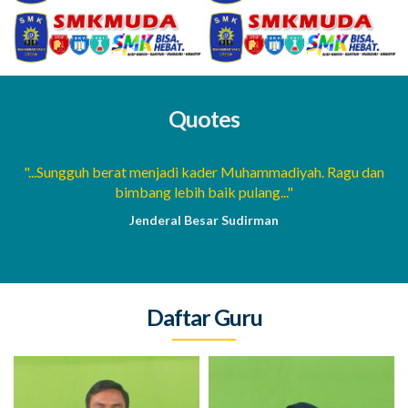
Quotes
a
"...Sungguh berat menjadi kader Muhammadiyah. Ragu dan
bimbang lebih baik pulang..."
Jenderal Besar Sudirman
Daftar Guru