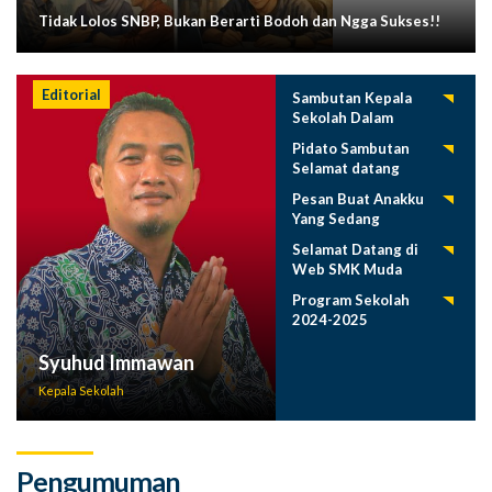
Tidak Lolos SNBP, Bukan Berarti Bodoh dan Ngga Sukses!!
Editorial
Sambutan Kepala
Sekolah Dalam
Tasyakuran
Pidato Sambutan
Pelepasan Siswa
Selamat datang
Tahun 2025
Siswa Baru SMK
Pesan Buat Anakku
Muda 2025-2026
Yang Sedang
Menuntut Ilmu
Selamat Datang di
Web SMK Muda
Program Sekolah
2024-2025
Syuhud Immawan
Kepala Sekolah
Pengumuman