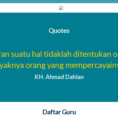
Quotes
ran suatu hal tidaklah ditentukan 
yaknya orang yang mempercayainya
KH. Ahmad Dahlan
Daftar Guru
Mahmudatin, A.Md
Mudmaidah, S.Pd
Team Marketing
Waka Kepagawaian