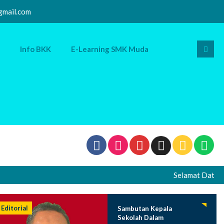
mail.com
Info BKK
E-Learning SMK Muda
Selamat Datang di W
Editorial
Sambutan Kepala
Sekolah Dalam