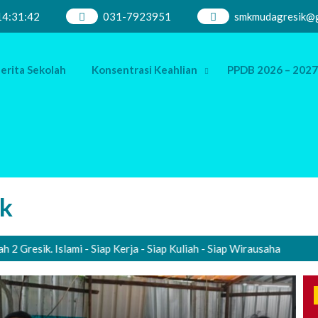
14
:
31
:
43
031-7923951
smkmudagresik@g
erita Sekolah
Konsentrasi Keahlian
PPDB 2026 – 2027
k
k. Islami - Siap Kerja - Siap Kuliah - Siap Wirausaha