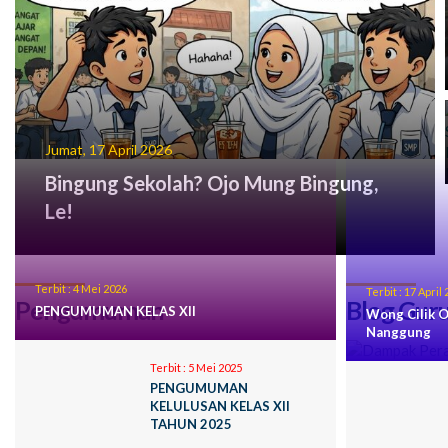
Jumat, 17 April 2026
Bingung Sekolah? Ojo Mung Bingung,
Le!
Terbit :
4 Mei 2026
Terbit :
17 April 
Pengumuman
Blog Gur
PENGUMUMAN KELAS XII
Wong Cilik O
Nanggung
Terbit :
5 Mei 2025
PENGUMUMAN
KELULUSAN KELAS XII
TAHUN 2025