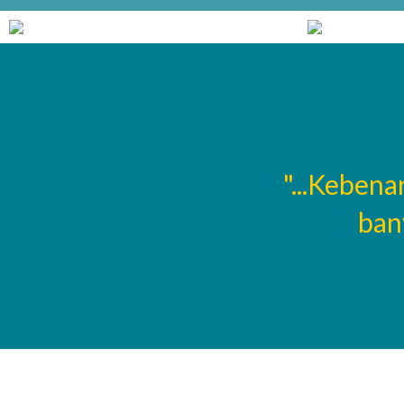
mmadiyah. Ragu dan
"...Kebena
g..."
ban
Muhammad Syahri, S.T
Waka Sarpras
Susi Pangestuti, S.Pd