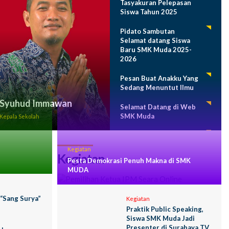
Tasyakuran Pelepasan
Siswa Tahun 2025
Pidato Sambutan
Selamat datang Siswa
Baru SMK Muda 2025-
2026
Pesan Buat Anakku Yang
Sedang Menuntut Ilmu
Syuhud Immawan
Selamat Datang di Web
SMK Muda
Kepala Sekolah
Program Sekolah 2024-
2025
Kegiatan
Kegiatan
Pesta Demokrasi Penuh Makna di SMK
MUDA
 “Sang Surya”
Kegiatan
Praktik Public Speaking,
Siswa SMK Muda Jadi
Presenter di Surabaya TV