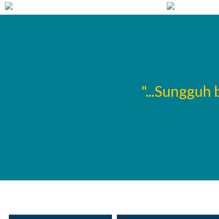
ntukan oleh berapa
"...Sungguh
ayainya..."
Muhammad Syahri, S.T
Dwi Kustiyah, S.Pd
Waka Sarpras
Waka Humas