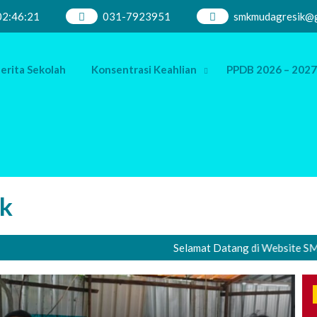
02
:
46
:
22
031-7923951
smkmudagresik@g
erita Sekolah
Konsentrasi Keahlian
PPDB 2026 – 2027
k
Selamat Datang di Website SMK Muha