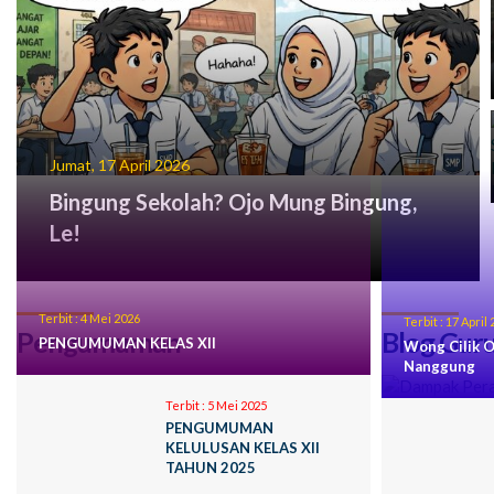
Jumat, 17 April 2026
Bingung Sekolah? Ojo Mung Bingung,
Le!
Terbit :
4 Mei 2026
Terbit :
17 April 
Pengumuman
Blog Gur
PENGUMUMAN KELAS XII
Wong Cilik O
Nanggung
Terbit :
5 Mei 2025
PENGUMUMAN
KELULUSAN KELAS XII
TAHUN 2025