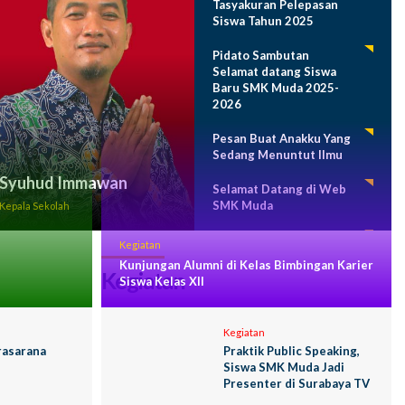
Tasyakuran Pelepasan
Siswa Tahun 2025
Pidato Sambutan
Selamat datang Siswa
Baru SMK Muda 2025-
2026
Pesan Buat Anakku Yang
Sedang Menuntut Ilmu
Syuhud Immawan
Selamat Datang di Web
SMK Muda
Kepala Sekolah
Program Sekolah 2024-
Kegiatan
2025
Kunjungan Alumni di Kelas Bimbingan Karier
Kegiatan
Siswa Kelas XII
Kegiatan
rasarana
Praktik Public Speaking,
Siswa SMK Muda Jadi
Presenter di Surabaya TV