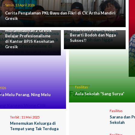
Senin, 13 April 2026
Senin, 13 April 2026
Cerita Pengalaman PKL Bayu dan Fikri di CV. Artha Mandiri
Gresik
Tak Sekadar Magang,
Rabu, 1 April 2026
Siswa SMK
Tidak Lolos SNBP, Bukan
Muhammadiyah 2 Gresik
Berarti Bodoh dan Ngga
Belajar Profesionalisme
Sukses!!
di Kantor BPJS Kesehatan
Gresik
Fasilitas
2026
u
Fasilitas
Aula Sekolah “Sang Surya”
ra Melu Perang, Ning Melu
Fasilitas
Sarana dan P
Terbit :
11 Mei 2025
Sekolah
Menemukan Keluarga di
Tempat yang Tak Terduga
Fasilitas