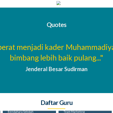
Quotes
 berat menjadi kader Muhammadiy
bimbang lebih baik pulang..."
Jenderal Besar Sudirman
Daftar Guru
Sri Ustami
Maria Hanim
Bendahara Sekolah
Team Marketing