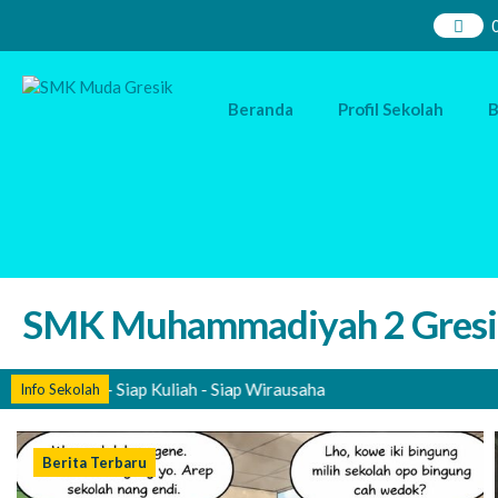
Beranda
Profil Sekolah
B
SMK Muhammadiyah 2 Gresi
p Kerja - Siap Kuliah - Siap Wirausaha
Info Sekolah
Berita Terbaru